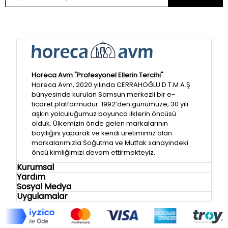
Horeca Avm "Profesyonel Ellerin Tercihi"
Horeca Avm, 2020 yılında CERRAHOĞLU D.T.M A.Ş
bünyesinde kurulan Samsun merkezli bir e-
ticaret platformudur. 1992’den günümüze, 30 yılı
aşkın yolculuğumuz boyunca ilklerin öncüsü
olduk. Ülkemizin önde gelen markalarının
bayiliğini yaparak ve kendi üretimimiz olan
markalarımızla Soğutma ve Mutfak sanayindeki
öncü kimliğimizi devam ettirmekteyiz.
Kurumsal
Yardım
Sosyal Medya
Uygulamalar