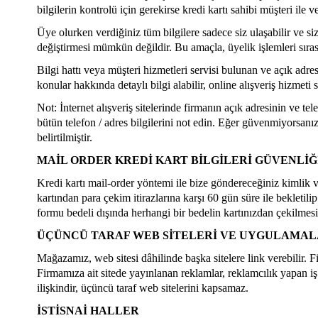
bilgilerin kontrolü için gerekirse kredi kartı sahibi müşteri ile ve
Üye olurken verdiğiniz tüm bilgilere sadece siz ulaşabilir ve siz 
değiştirmesi mümkün değildir. Bu amaçla, üyelik işlemleri sıras
Bilgi hattı veya müşteri hizmetleri servisi bulunan ve açık adres
konular hakkında detaylı bilgi alabilir, online alışveriş hizmeti
Not: İnternet alışveriş sitelerinde firmanın açık adresinin ve 
bütün telefon / adres bilgilerini not edin. Eğer güvenmiyorsanız 
belirtilmiştir.
MAİL ORDER KREDİ KART BİLGİLERİ GÜVENLİĞ
Kredi kartı mail-order yöntemi ile bize göndereceğiniz kimlik ve 
kartından para çekim itirazlarına karşı 60 gün süre ile bekletil
formu bedeli dışında herhangi bir bedelin kartınızdan çekilmesi
ÜÇÜNCÜ TARAF WEB SİTELERİ VE UYGULAMA
Mağazamız, web sitesi dâhilinde başka sitelere link verebilir. Fi
Firmamıza ait sitede yayınlanan reklamlar, reklamcılık yapan iş 
ilişkindir, üçüncü taraf web sitelerini kapsamaz.
İSTİSNAİ HALLER