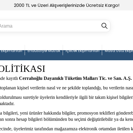
2000 TL ve Üzeri Alışverişlerinizde Ücretsiz Kargo!
n Ekipmanları
Endüstriyel Mutfak
İçecek Ekipmanları
Masa Üstü Ekip
OLİTİKASI
nde kayıtlı
Cerrahoğlu Dayanıklı Tüketim Malları Tic. ve San. A.Ş.
 toplanan kişisel verilerin nasıl ve ne şekilde toplandığı, bu verilerin nas
rulması suretiyle üyelerin kendileriyle ilgili bir takım kişisel bilgileri
maktadır.
ilgileri, yeni ürünler hakkında bilgiler, promosyon teklifleri göndereb
an sonra hesap bilgileri bölümünden bu seçimi değiştirilebilir ya da kend
cinde, üyelerimiz tarafından mağazamıza elektronik ortamdan iletilen kiş