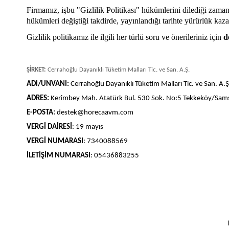
Firmamız, işbu "Gizlilik Politikası" hükümlerini dilediği zaman
hükümleri değiştiği takdirde, yayınlandığı tarihte yürürlük kaza
Gizlilik politikamız ile ilgili her türlü soru ve önerileriniz için
d
ŞİRKET:
Cerrahoğlu Dayanıklı Tüketim Malları Tic. ve San. A.Ş.
ADI/UNVANI:
Cerrahoğlu Dayanıklı Tüketim Malları Tic. ve San. A.Ş
ADRES:
Kerimbey Mah. Atatürk Bul. 530 Sok. No:5 Tekkeköy/Sa
E-POSTA:
destek@horecaavm.com
VERGİ DAİRESİ
: 19 mayıs
VERGİ NUMARASI
: 7340088569
İLETİŞİM NUMARASI
: 05436883255