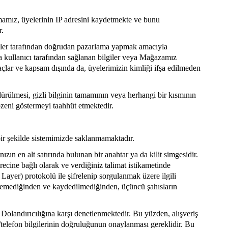
irmamız, üyelerinin IP adresini kaydetmekte ve bunu
r.
kişiler tarafından doğrudan pazarlama yapmak amacıyla
eya kullanıcı tarafından sağlanan bilgiler veya Mağazamız
amaçlar ve kapsam dışında da, üyelerimizin kimliği ifşa edilmeden
rdürülmesi, gizli bilginin tamamının veya herhangi bir kısmının
özeni göstermeyi taahhüt etmektedir.
içbir şekilde sistemimizde saklanmamaktadır.
zın en alt satırında bulunan bir anahtar ya da kilit simgesidir.
ürecine bağlı olarak ve verdiğiniz talimat istikametinde
ts Layer) protokolü ile şifrelenip sorgulanmak üzere ilgili
tülenemediğinden ve kaydedilmediğinden, üçüncü şahısların
rı Dolandırıcılığına karşı denetlenmektedir. Bu yüzden, alışveriş
es/telefon bilgilerinin doğruluğunun onaylanması gereklidir. Bu