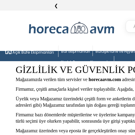
❮
Bar Ekipmanları
Bulaşıkhane ve Hijye
Açık Büfe Ekipmanları
Yedek Parça ve Aksesuarlar
GİZLİLİK VE GÜVENLİK P
Mağazamızda verilen tüm servisler ve
horecaavm.com
adresi
Firmamız, çeşitli amaçlarla kişisel veriler toplayabilir. Aşağıda,
Üyelik veya Mağazamız üzerindeki çeşitli form ve anketlerin doldu
adresleri gibi) Mağazamız tarafından işin doğası gereği toplan
Firmamız bazı dönemlerde müşterilerine ve üyelerine kampanya b
türlü seçimi üye olurken yapabilir, sonrasında üye girişi yaptıkt
Mağazamız üzerinden veya eposta ile gerçekleştirilen onay süre