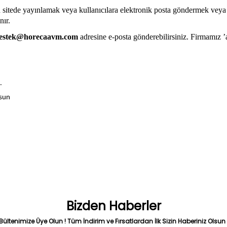
 sitede yayınlamak veya kullanıcılara elektronik posta göndermek veya sit
nır.
estek@horecaavm.com
adresine e-posta gönderebilirsiniz. Firmamız ’a 
.
msun
Bizden Haberler
Bültenimize Üye Olun ! Tüm İndirim ve Fırsatlardan İlk Sizin Haberiniz Olsun 