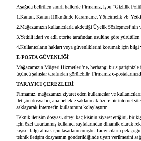
Aşağıda belirtilen sınırlı hallerde Firmamız, işbu "Gizlilik Polit
1.Kanun, Kanun Hükmünde Kararname, Yönetmelik vb. Yetkili hu
2.Mağazamızın kullanıcılarla akdettiği Üyelik Sözleşmesi’nin 
3.Yetkili idari ve adli otorite tarafından usulüne göre yürütülen
4.Kullanıcıların hakları veya güvenliklerini korumak için bilgi
E-POSTA GÜVENLİĞİ
Mağazamızın Müşteri Hizmetleri’ne, herhangi bir siparişinizle il
üçüncü şahıslar tarafından görülebilir. Firmamız e-postalarınızd
TARAYICI ÇEREZLERİ
Firmamız, mağazamızı ziyaret eden kullanıcılar ve kullanıcıları
iletişim dosyaları, ana bellekte saklanmak üzere bir internet si
saklayarak İnternet'in kullanımını kolaylaştırır.
Teknik iletişim dosyası, siteyi kaç kişinin ziyaret ettiğini, bir k
için özel tasarlanmış kullanıcı sayfalarından dinamik olarak re
kişisel bilgi almak için tasarlanmamıştır. Tarayıcıların pek çoğ
teknik iletişim dosyasının gönderildiğinde uyarı verilmesini sağl