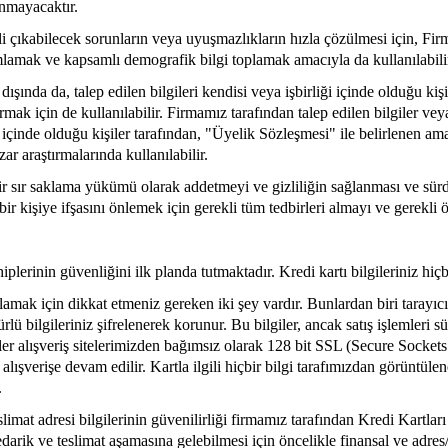
anmayacaktır.
lgili çıkabilecek sorunların veya uyuşmazlıkların hızla çözülmesi için, F
nımlamak ve kapsamlı demografik bilgi toplamak amacıyla da kullanılabili
ışında da, talep edilen bilgileri kendisi veya işbirliği içinde olduğu 
kurmak için de kullanılabilir. Firmamız tarafından talep edilen bilgiler v
iği içinde olduğu kişiler tarafından, "Üyelik Sözleşmesi" ile belirlenen 
zar araştırmalarında kullanılabilir.
u bir sır saklama yükümü olarak addetmeyi ve gizliliğin sağlanması ve sü
r kişiye ifşasını önlemek için gerekli tüm tedbirleri almayı ve gerekli 
hiplerinin güvenliğini ilk planda tutmaktadır. Kredi kartı bilgileriniz h
amak için dikkat etmeniz gereken iki şey vardır. Bunlardan biri tarayıcını
lü bilgileriniz şifrelenerek korunur. Bu bilgiler, ancak satış işlemleri s
bilgiler alışveriş sitelerimizden bağımsız olarak 128 bit SSL (Secure Socke
rde alışverişe devam edilir. Kartla ilgili hiçbir bilgi tarafımızdan görün
.
eslimat adresi bilgilerinin güvenilirliği firmamız tarafından Kredi Kartla
n tedarik ve teslimat aşamasına gelebilmesi için öncelikle finansal ve adr