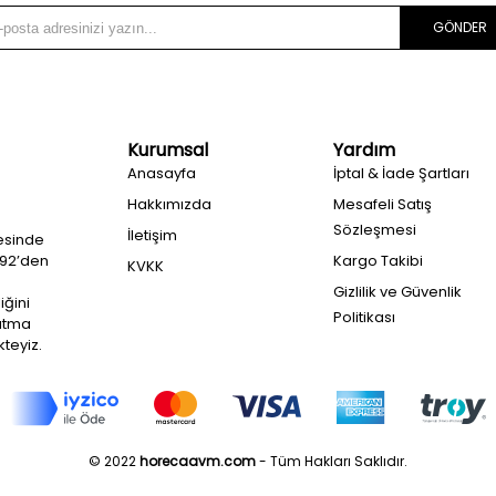
GÖNDER
Kurumsal
Yardım
Anasayfa
İptal & İade Şartları
Hakkımızda
Mesafeli Satış
Sözleşmesi
İletişim
esinde
992’den
Kargo Takibi
KVKK
Gizlilik ve Güvenlik
iğini
Politikası
ğutma
teyiz.
© 2022
horecaavm.com
- Tüm Hakları Saklıdır.