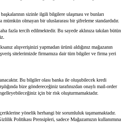
aşkalarının sizinle ilgili bilgilere ulaşması ve bunları
sı mümkün olmayan bir uluslararası bir şifreleme standardıdır.
 daha fazla tercih edilmektedir. Bu sayede aklınıza takılan bütün
iz.
acaksanız alışverişinizi yapmadan ürünü aldığınız mağazanın
şveriş sitelerimizde firmamıza dair tüm bilgiler ve firma yeri
anacaktır. Bu bilgiler olası banka ile oluşubilecek kredi
arşılığında bize göndereceğiniz tarafınızdan onaylı mail-order
ngelleyebileceğiniz için bir risk oluşturmamaktadır.
e içeriklerine yönelik herhangi bir sorumluluk taşımamaktadır.
 Gizlilik Politikası Prensipleri, sadece Mağazamızın kullanımına