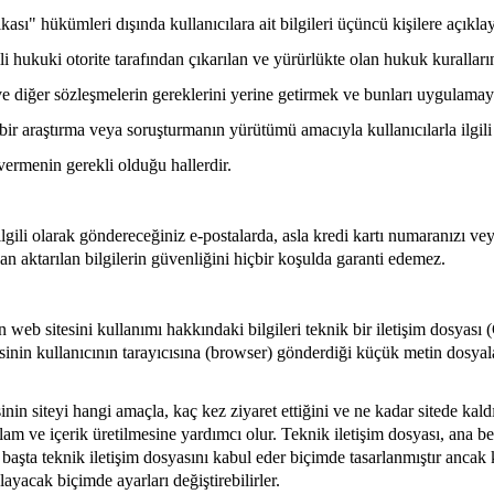
ikası" hükümleri dışında kullanıcılara ait bilgileri üçüncü kişilere açıkl
kuki otorite tarafından çıkarılan ve yürürlükte olan hukuk kuralların
ve diğer sözleşmelerin gereklerini yerine getirmek ve bunları uygulam
 bir araştırma veya soruşturmanın yürütümü amacıyla kullanıcılarla ilgili 
 vermenin gerekli olduğu hallerdir.
gili olarak göndereceğiniz e-postalarda, asla kredi kartı numaranızı veya
an aktarılan bilgilerin güvenliğini hiçbir koşulda garanti edemez.
n web sitesini kullanımı hakkındaki bilgileri teknik bir iletişim dosyası
tesinin kullanıcının tarayıcısına (browser) gönderdiği küçük metin dosyal
işinin siteyi hangi amaçla, kaç kez ziyaret ettiğini ve ne kadar sitede kald
klam ve içerik üretilmesine yardımcı olur. Teknik iletişim dosyası, ana 
u başta teknik iletişim dosyasını kabul eder biçimde tasarlanmıştır ancak
ayacak biçimde ayarları değiştirebilirler.