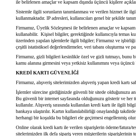
ile belirlenen amaçlar ve kapsam dışında üçüncü kişilere açıkl
Sistemle ilgili sorunların tanımlanması ve verilen hizmet ile i
kullanmaktadır. IP adresleri, kullanıcıları genel bir şekilde ta
Firmamız, Üyelik Sözleşmesi ile belirlenen amaçlar ve kapsam d
kullanabilir. Kişisel bilgiler, gerektiğinde kullanıcıyla temas 
üzerinden yapılan işlemlerle ilgili bilgiler; Firmamız ve işbirl
çeşitli istatistiksel değerlendirmeler, veri tabanı oluşturma ve pa
Firmamız, gizli bilgileri kesinlikle özel ve gizli tutmayı, bun
kamu alanına girmesini veya yetkisiz kullanımını veya üçüncü bi
KREDİ KARTI GÜVENLİĞİ
Firmamız, alışveriş sitelerimizden alışveriş yapan kredi kartı sa
İşlemler sürecine girdiğinizde güvenli bir sitede olduğunuzu anl
Bu güvenli bir internet sayfasında olduğunuzu gösterir ve her tür
kullanılır. Alışveriş sırasında kullanılan kredi kartı ile ilgili 
bankaya ulaştırılır. Kartın kullanılabilirliği onaylandığı takdi
herhangi bir koşulda bu bilgileri ele geçirmesi engellenmiş olur
Online olarak kredi kartı ile verilen siparişlerin ödeme/fatura/t
sitelerimizden ilk defa sipariş veren müşterilerin siparişlerini