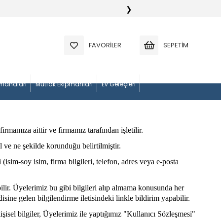
❯
FAVORILER
SEPETIM
manaları
Mutfak Ekipmanları
Ev Gereçleri
firmamıza aittir ve firmamız tarafından işletilir.
ıl ve ne şekilde korunduğu belirtilmiştir.
 (isim-soy isim, firma bilgileri, telefon, adres veya e-posta
ilir. Üyelerimiz bu gibi bilgileri alıp almama konusunda her
isine gelen bilgilendirme iletisindeki linkle bildirim yapabilir.
isel bilgiler, Üyelerimiz ile yaptığımız "Kullanıcı Sözleşmesi"