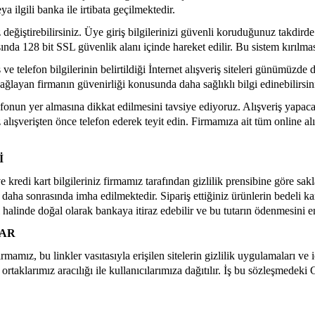
ya ilgili banka ile irtibata geçilmektedir.
değiştirebilirsiniz. Üye giriş bilgilerinizi güvenli koruduğunuz takdirde b
ında 128 bit SSL güvenlik alanı içinde hareket edilir. Bu sistem kırılma
 ve telefon bilgilerinin belirtildiği İnternet alışveriş siteleri günümüzde
 sağlayan firmanın güvenirliği konusunda daha sağlıklı bilgi edinebilirsin
telefonun yer almasına dikkat edilmesini tavsiye ediyoruz. Alışveriş yap
alışverişten önce telefon ederek teyit edin. Firmamıza ait tüm online alı
İ
kredi kart bilgileriniz firmamız tarafından gizlilik prensibine göre sakl
ip daha sonrasında imha edilmektedir. Sipariş ettiğiniz ürünlerin bedeli k
 halinde doğal olarak bankaya itiraz edebilir ve bu tutarın ödenmesini e
LAR
rmamız, bu linkler vasıtasıyla erişilen sitelerin gizlilik uygulamaları v
ortaklarımız aracılığı ile kullanıcılarımıza dağıtılır. İş bu sözleşmedeki