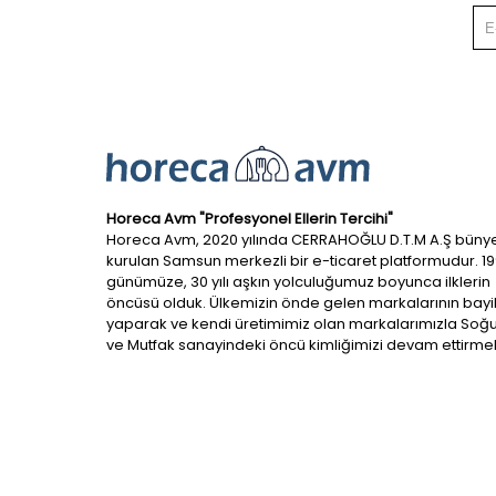
Horeca Avm "Profesyonel Ellerin Tercihi"
Horeca Avm, 2020 yılında CERRAHOĞLU D.T.M A.Ş büny
kurulan Samsun merkezli bir e-ticaret platformudur. 1
günümüze, 30 yılı aşkın yolculuğumuz boyunca ilklerin
öncüsü olduk. Ülkemizin önde gelen markalarının bayil
yaparak ve kendi üretimimiz olan markalarımızla So
ve Mutfak sanayindeki öncü kimliğimizi devam ettirmek