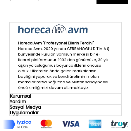
Horeca Avm "Profesyonel Ellerin Tercihi"
Horeca Avm, 2020 yılında CERRAHOĞLU D.T.M A.Ş
bünyesinde kurulan Samsun merkezli bir e-
ticaret platformudur. 1992’den günümüze, 30 yılı
aşkın yolculuğumuz boyunca ilklerin öncüsü
olduk. Ülkemizin önde gelen markalarının
bayiliğini yaparak ve kendi üretimimiz olan
markalarımızla Soğutma ve Mutfak sanayindeki
öncü kimliğimizi devam ettirmekteyiz.
Kurumsal
Yardım
Sosyal Medya
Uygulamalar