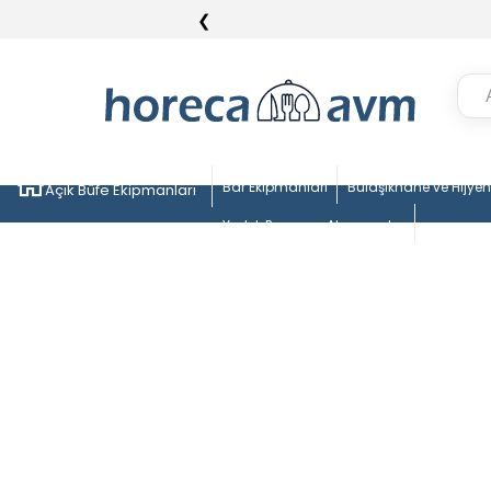
❮
Bar Ekipmanları
Bulaşıkhane ve Hijye
Açık Büfe Ekipmanları
Yedek Parça ve Aksesuarlar