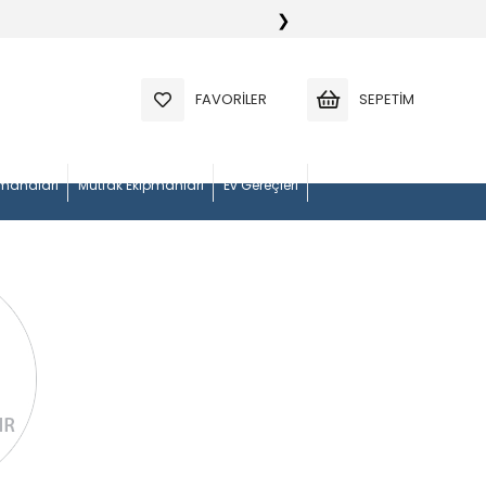
❯
FAVORILER
SEPETIM
manaları
Mutfak Ekipmanları
Ev Gereçleri