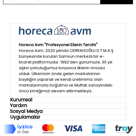
Horeca Avm "Profesyonel Ellerin Tercihi"
Horeca Avm, 2020 yılında CERRAHOĞLU D.T.M A.Ş
bünyesinde kurulan Samsun merkezli bir e-
ticaret platformudur. 1992’den günümüze, 30 yılı
aşkın yolculuğumuz boyunca ilklerin öncüsü
olduk. Ülkemizin önde gelen markalarının
bayiliğini yaparak ve kendi üretimimiz olan
markalarımızla Soğutma ve Mutfak sanayindeki
öncü kimliğimizi devam ettirmekteyiz.
Kurumsal
Yardım
Sosyal Medya
Uygulamalar