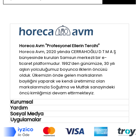
Horeca Avm "Profesyonel Ellerin Tercihi"
Horeca Avm, 2020 yılında CERRAHOĞLU D.T.M A.Ş
bünyesinde kurulan Samsun merkezli bir e-
ticaret platformudur. 1992’den günümüze, 30 yılı
aşkın yolculuğumuz boyunca ilklerin öncüsü
olduk. Ülkemizin önde gelen markalarının
bayiliğini yaparak ve kendi üretimimiz olan
markalarımızla Soğutma ve Mutfak sanayindeki
öncü kimliğimizi devam ettirmekteyiz.
Kurumsal
Yardım
Sosyal Medya
Uygulamalar