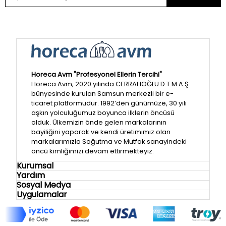
Horeca Avm "Profesyonel Ellerin Tercihi"
Horeca Avm, 2020 yılında CERRAHOĞLU D.T.M A.Ş
bünyesinde kurulan Samsun merkezli bir e-
ticaret platformudur. 1992’den günümüze, 30 yılı
aşkın yolculuğumuz boyunca ilklerin öncüsü
olduk. Ülkemizin önde gelen markalarının
bayiliğini yaparak ve kendi üretimimiz olan
markalarımızla Soğutma ve Mutfak sanayindeki
öncü kimliğimizi devam ettirmekteyiz.
Kurumsal
Yardım
Sosyal Medya
Uygulamalar