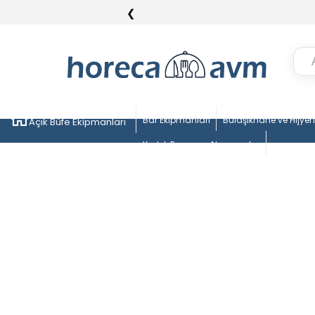
❮
Bar Ekipmanları
Bulaşıkhane ve Hijye
Açık Büfe Ekipmanları
Yedek Parça ve Aksesuarlar