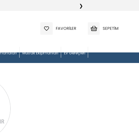
❯
FAVORILER
SEPETIM
manaları
Mutfak Ekipmanları
Ev Gereçleri