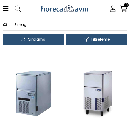
0
Sımag
Sıralama
Filtreleme