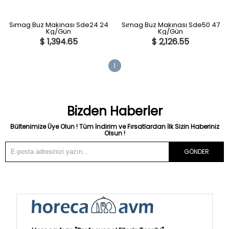
Sımag Buz Makinası Sde24 24
Sımag Buz Makınası Sde50 47
Kg/Gün
Kg/Gün
$ 1,394.65
$ 2,126.55
1
Bizden Haberler
Bültenimize Üye Olun ! Tüm İndirim ve Fırsatlardan İlk Sizin Haberiniz
Olsun !
GÖNDER