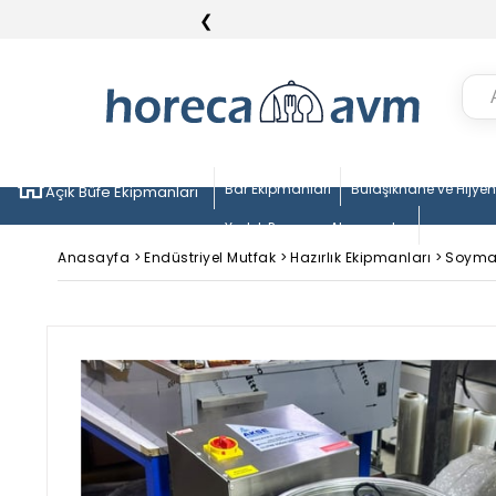
❮
Bar Ekipmanları
Bulaşıkhane ve Hijye
Açık Büfe Ekipmanları
Yedek Parça ve Aksesuarlar
Anasayfa
>
Endüstriyel Mutfak
>
Hazırlık Ekipmanları
>
Soyma 