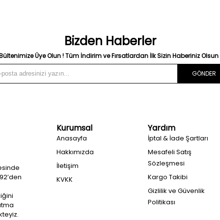
Bizden Haberler
Bültenimize Üye Olun ! Tüm İndirim ve Fırsatlardan İlk Sizin Haberiniz Olsun 
GÖNDER
Kurumsal
Yardım
Anasayfa
İptal & İade Şartları
Hakkımızda
Mesafeli Satış
Sözleşmesi
İletişim
esinde
992’den
Kargo Takibi
KVKK
Gizlilik ve Güvenlik
iğini
Politikası
ğutma
teyiz.