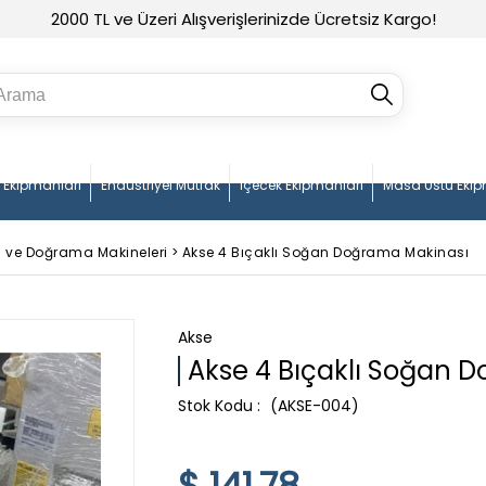
2000 TL ve Üzeri Alışverişlerinizde Ücretsiz Kargo!
n Ekipmanları
Endüstriyel Mutfak
İçecek Ekipmanları
Masa Üstü Ekip
ve Doğrama Makineleri
>
Akse 4 Bıçaklı Soğan Doğrama Makinası
Akse
Akse 4 Bıçaklı Soğan 
(AKSE-004)
$ 141.78