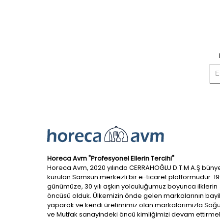
Horeca Avm "Profesyonel Ellerin Tercihi"
Horeca Avm, 2020 yılında CERRAHOĞLU D.T.M A.Ş büny
kurulan Samsun merkezli bir e-ticaret platformudur. 1
günümüze, 30 yılı aşkın yolculuğumuz boyunca ilklerin
öncüsü olduk. Ülkemizin önde gelen markalarının bayil
yaparak ve kendi üretimimiz olan markalarımızla So
ve Mutfak sanayindeki öncü kimliğimizi devam ettirmek