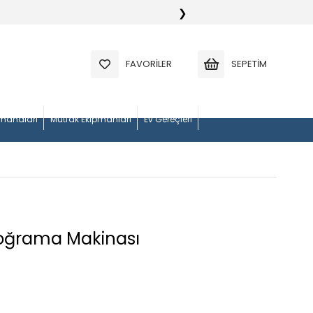
❯
FAVORILER
SEPETIM
manaları
Mutfak Ekipmanları
Ev Gereçleri
Doğrama Makinası