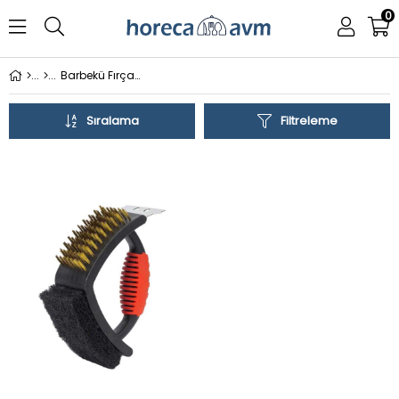
0
Barbekü Fırçası
Sıralama
Filtreleme