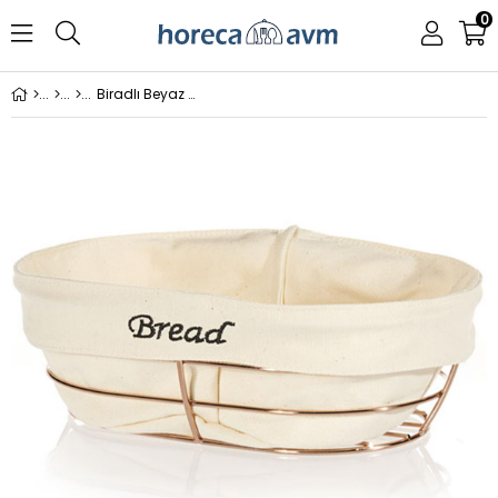
0
Biradlı Beyaz Bezli Oval Ekmek Sepet 26X17X6,5 Cm