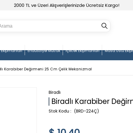
2000 TL ve Üzeri Alışverişlerinizde Ücretsiz Kargo!
n Ekipmanları
Endüstriyel Mutfak
İçecek Ekipmanları
Masa Üstü Ekip
dlı Karabiber Değirmeni 25 Cm Çelik Mekanizmal
Biradlı
Biradlı Karabiber Deği
(BRD-224Ç)
$ 10.40