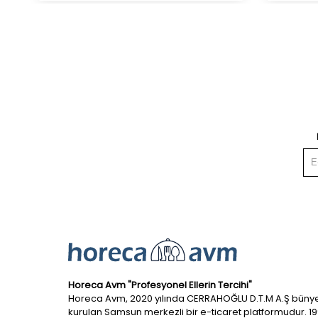
Horeca Avm "Profesyonel Ellerin Tercihi"
Horeca Avm, 2020 yılında CERRAHOĞLU D.T.M A.Ş büny
kurulan Samsun merkezli bir e-ticaret platformudur. 1