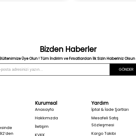
Bizden Haberler
Bültenimize Üye Olun ! Tüm İndirim ve Fırsatlardan İlk Sizin Haberiniz Olsun 
GÖNDER
Kurumsal
Yardım
Anasayfa
İptal & İade Şartları
Hakkımızda
Mesafeli Satış
Sözleşmesi
İletişim
esinde
992’den
Kargo Takibi
KVKK