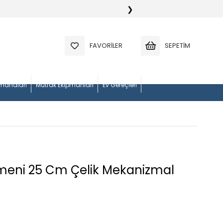
❯
FAVORILER
SEPETIM
manaları
Mutfak Ekipmanları
Ev Gereçleri
rmeni 25 Cm Çelik Mekanizmal