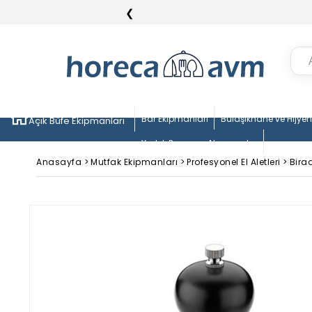
❮
Bar Ekipmanları
Bulaşıkhane ve Hijye
Açık Büfe Ekipmanları
Yedek Parça ve Aksesuarlar
Anasayfa
>
Mutfak Ekipmanları
>
Profesyonel El Aletleri
>
Bira