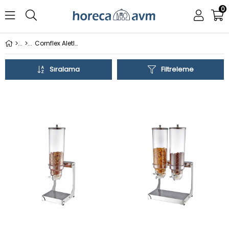
0
Cornflex Aletleri
Sıralama
Filtreleme