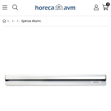
0
Epinox Alüminyum Sipariş Tutucu 75 Cm (Gst-75)