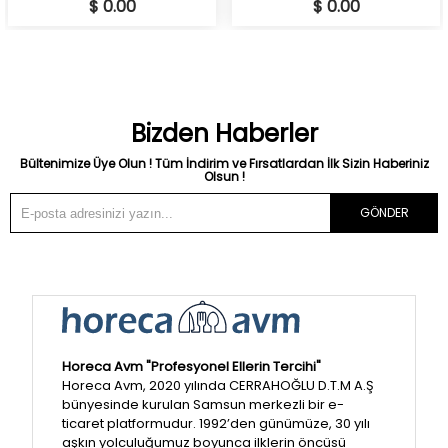
$ 0.00
$ 0.00
Bizden Haberler
Bültenimize Üye Olun ! Tüm İndirim ve Fırsatlardan İlk Sizin Haberiniz
Olsun !
GÖNDER
Horeca Avm "Profesyonel Ellerin Tercihi"
Horeca Avm, 2020 yılında CERRAHOĞLU D.T.M A.Ş
bünyesinde kurulan Samsun merkezli bir e-
ticaret platformudur. 1992’den günümüze, 30 yılı
aşkın yolculuğumuz boyunca ilklerin öncüsü