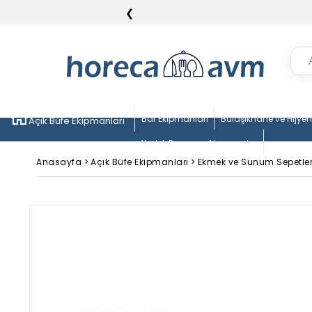
❮
Bar Ekipmanları
Bulaşıkhane ve Hijye
Açık Büfe Ekipmanları
Yedek Parça ve Aksesuarlar
Anasayfa
>
Açık Büfe Ekipmanları
>
Ekmek ve Sunum Sepetler