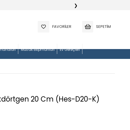
❯
FAVORILER
SEPETIM
manaları
Mutfak Ekipmanları
Ev Gereçleri
ikdörtgen 20 Cm (Hes-D20-K)