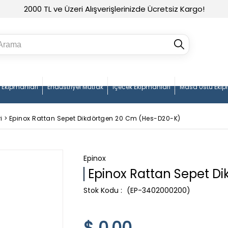
2000 TL ve Üzeri Alışverişlerinizde Ücretsiz Kargo!
n Ekipmanları
Endüstriyel Mutfak
İçecek Ekipmanları
Masa Üstü Ekip
i
>
Epinox Rattan Sepet Dikdörtgen 20 Cm (Hes-D20-K)
Epinox
Epinox Rattan Sepet D
(EP-3402000200)
$ 0.00