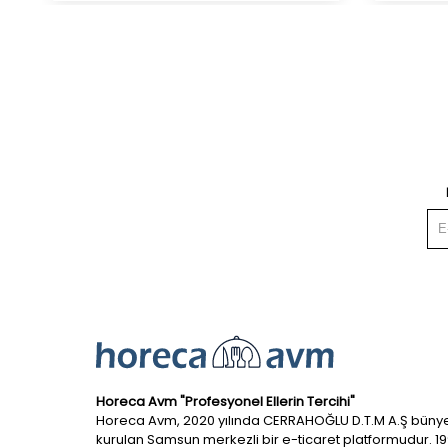
Horeca Avm "Profesyonel Ellerin Tercihi"
Horeca Avm, 2020 yılında CERRAHOĞLU D.T.M A.Ş büny
kurulan Samsun merkezli bir e-ticaret platformudur. 1