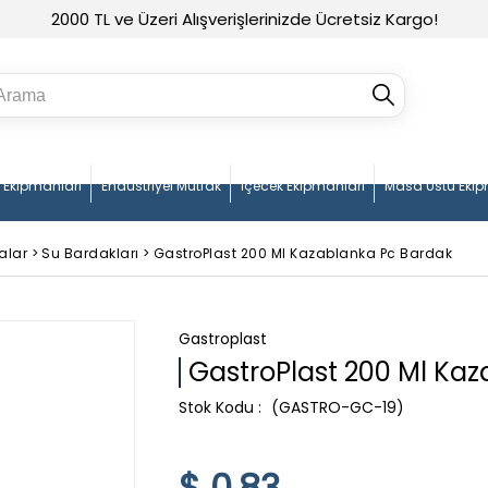
2000 TL ve Üzeri Alışverişlerinizde Ücretsiz Kargo!
n Ekipmanları
Endüstriyel Mutfak
İçecek Ekipmanları
Masa Üstü Ekip
alar
>
Su Bardakları
>
GastroPlast 200 Ml Kazablanka Pc Bardak
Gastroplast
GastroPlast 200 Ml Ka
(GASTRO-GC-19)
$ 0.83