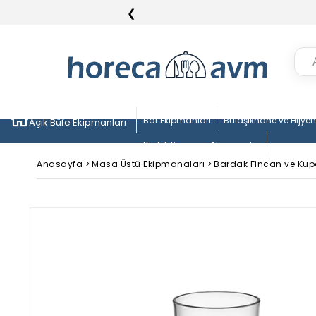
❮
Bar Ekipmanları
Bulaşıkhane ve Hijye
Açık Büfe Ekipmanları
Yedek Parça ve Aksesuarlar
Anasayfa
>
Masa Üstü Ekipmanaları
>
Bardak Fincan ve Kup