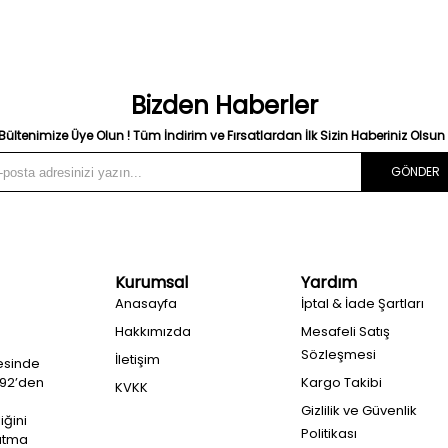
Bizden Haberler
Bültenimize Üye Olun ! Tüm İndirim ve Fırsatlardan İlk Sizin Haberiniz Olsun 
GÖNDER
Kurumsal
Yardım
Anasayfa
İptal & İade Şartları
Hakkımızda
Mesafeli Satış
Sözleşmesi
İletişim
esinde
992’den
Kargo Takibi
KVKK
Gizlilik ve Güvenlik
iğini
Politikası
ğutma