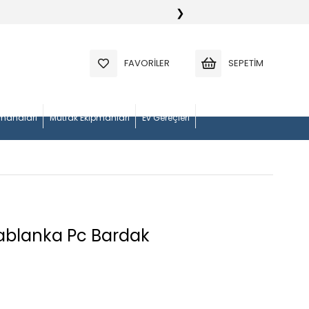
❯
FAVORILER
SEPETIM
manaları
Mutfak Ekipmanları
Ev Gereçleri
zablanka Pc Bardak