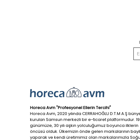
Horeca Avm "Profesyonel Ellerin Tercihi"
Horeca Avm, 2020 yılında CERRAHOĞLU D.T.M A.Ş büny
kurulan Samsun merkezli bir e-ticaret platformudur. 1
günümüze, 30 yılı aşkın yolculuğumuz boyunca ilklerin
öncüsü olduk. Ülkemizin önde gelen markalarının bayil
yaparak ve kendi üretimimiz olan markalarımızla So