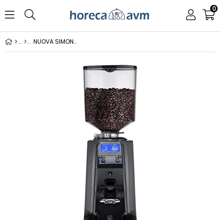
0
NUOVA SIMONELLI MDX ( ON DEMAND ) KAHVE DEĞİRMENİ OTOMATİK 230 V SİYAH AMXS 602230