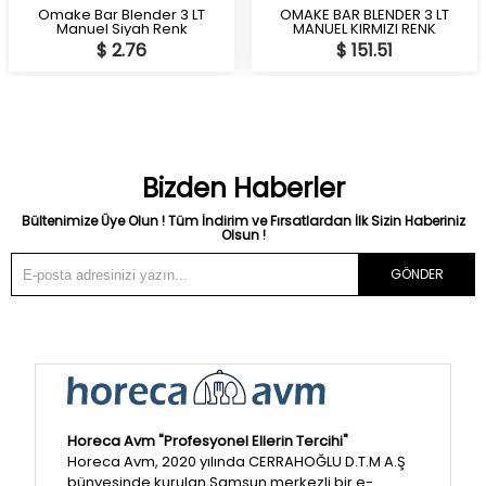
Omake Bar Blender 3 LT
OMAKE BAR BLENDER 3 LT
Manuel Siyah Renk
MANUEL KIRMIZI RENK
$ 2.76
$ 151.51
Bizden Haberler
Bültenimize Üye Olun ! Tüm İndirim ve Fırsatlardan İlk Sizin Haberiniz
Olsun !
GÖNDER
Horeca Avm "Profesyonel Ellerin Tercihi"
Horeca Avm, 2020 yılında CERRAHOĞLU D.T.M A.Ş
bünyesinde kurulan Samsun merkezli bir e-