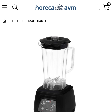
0
OMAKE BAR BLENDER 3 LT DİJİTAL SİYAH RENK