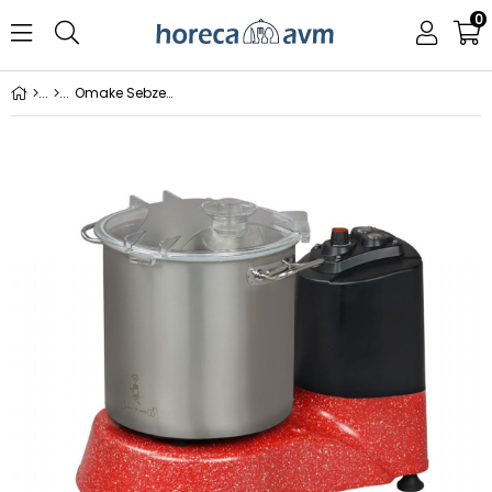
0
Omake Sebze Parçalama Makinası Kırmızı Renk 13 Lt