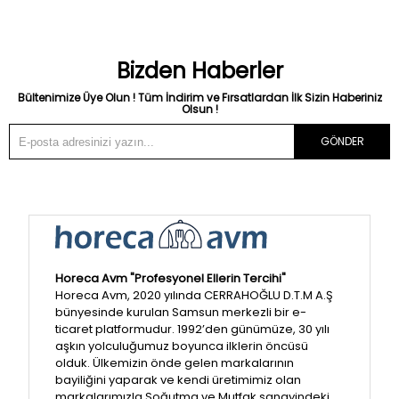
Bizden Haberler
Bültenimize Üye Olun ! Tüm İndirim ve Fırsatlardan İlk Sizin Haberiniz
Olsun !
GÖNDER
Horeca Avm "Profesyonel Ellerin Tercihi"
Horeca Avm, 2020 yılında CERRAHOĞLU D.T.M A.Ş
bünyesinde kurulan Samsun merkezli bir e-
ticaret platformudur. 1992’den günümüze, 30 yılı
aşkın yolculuğumuz boyunca ilklerin öncüsü
olduk. Ülkemizin önde gelen markalarının
bayiliğini yaparak ve kendi üretimimiz olan
markalarımızla Soğutma ve Mutfak sanayindeki