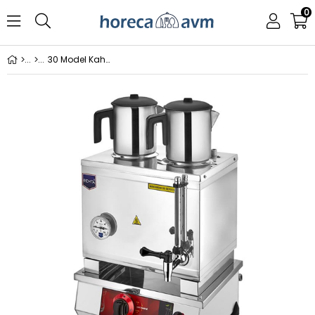
0
30 Model Kahv. Tak. CE Belgeli Çift Demlikli 23 Lt