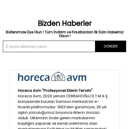
Bizden Haberler
Bültenimize Üye Olun ! Tüm İndirim ve Fırsatlardan İlk Sizin Haberiniz
Olsun !
GÖNDER
Horeca Avm "Profesyonel Ellerin Tercihi"
Horeca Avm, 2020 yılında CERRAHOĞLU D.T.M A.Ş
bünyesinde kurulan Samsun merkezli bir e-
ticaret platformudur. 1992’den günümüze, 30 yılı
aşkın yolculuğumuz boyunca ilklerin öncüsü
olduk. Ülkemizin önde gelen markalarının
bayiliğini yaparak ve kendi üretimimiz olan
markalarımızla Soğutma ve Mutfak sanayindeki