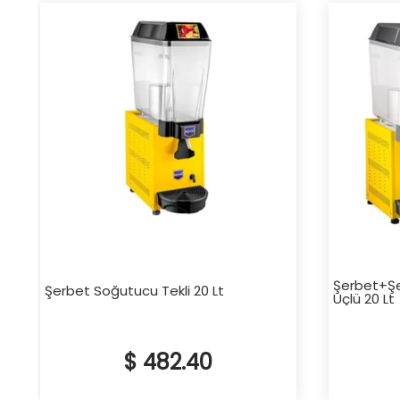
Şerbet+Ş
Şerbet Soğutucu Tekli 20 Lt
Üçlü 20 Lt
$ 482.40