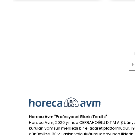
Horeca Avm "Profesyonel Ellerin Tercihi"
Horeca Avm, 2020 yılında CERRAHOĞLU D.T.M A.Ş büny
kurulan Samsun merkezli bir e-ticaret platformudur. 1
günümüze, 30 yılı aşkın yolculuğumuz boyunca ilklerin