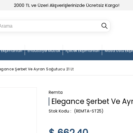
2000 TL ve Üzeri Alışverişlerinizde Ücretsiz Kargo!
n Ekipmanları
Endüstriyel Mutfak
İçecek Ekipmanları
Masa Üstü Ekip
egance Şerbet Ve Ayran Soğutucu 21 Lt
Remta
Elegance Şerbet Ve Ayr
(REMTA-ST25)
$ 662.40