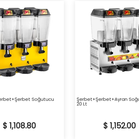
erbet+Şerbet Soğutucu
Şerbet+Şerbet+Ayran Soğu
20 Lt
$ 1,108.80
$ 1,152.00