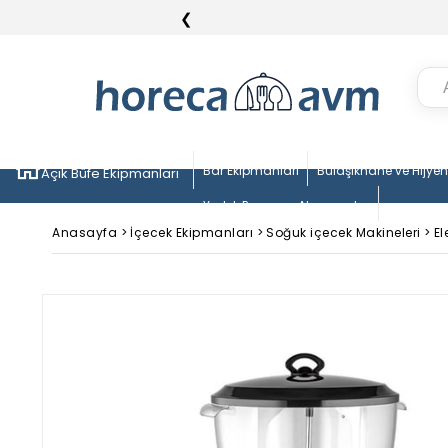
❮
Bar Ekipmanları
Bulaşıkhane ve Hijye
Açık Büfe Ekipmanları
Yedek Parça ve Aksesuarlar
Anasayfa
>
İçecek Ekipmanları
>
Soğuk içecek Makineleri
>
El