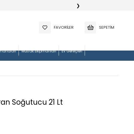
❯
FAVORILER
SEPETIM
manaları
Mutfak Ekipmanları
Ev Gereçleri
an Soğutucu 21 Lt