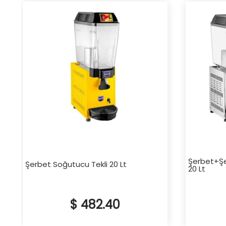
Şerbet+Şe
Şerbet Soğutucu Tekli 20 Lt
20 Lt
$ 482.40