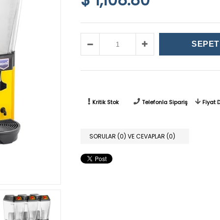
Kritik Stok
Telefonla Sipariş
Fiyat 
SORULAR (0) VE CEVAPLAR (0)