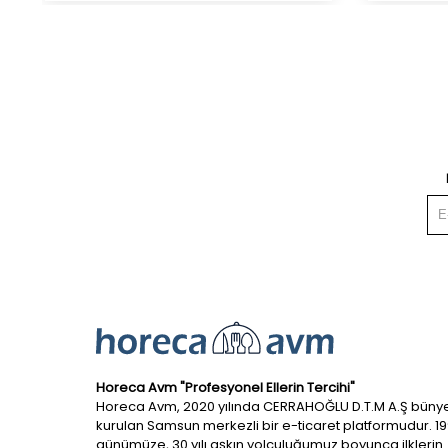
Horeca Avm "Profesyonel Ellerin Tercihi"
Horeca Avm, 2020 yılında CERRAHOĞLU D.T.M A.Ş büny
kurulan Samsun merkezli bir e-ticaret platformudur. 1
günümüze, 30 yılı aşkın yolculuğumuz boyunca ilklerin