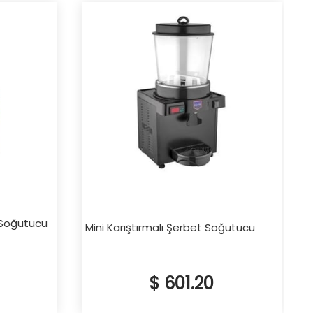
 Soğutucu
Mini Karıştırmalı Şerbet Soğutucu
$ 601.20