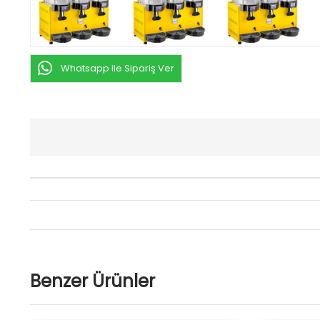
Whatsapp ile Sipariş Ver
Benzer Ürünler