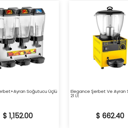
rbet+Ayran Soğutucu Üçlü
Elegance Şerbet Ve Ayran
21 Lt
$ 1,152.00
$ 662.40