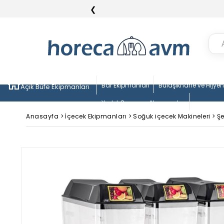
❮
Bar Ekipmanları
Bulaşıkhane ve Hijye
Açık Büfe Ekipmanları
Yedek Parça ve Aksesuarlar
Anasayfa
>
İçecek Ekipmanları
>
Soğuk içecek Makineleri
>
Şe