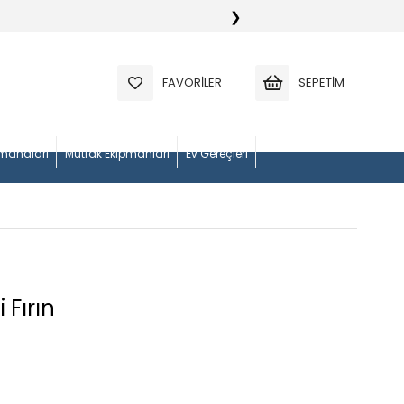
❯
FAVORILER
SEPETIM
manaları
Mutfak Ekipmanları
Ev Gereçleri
 Fırın