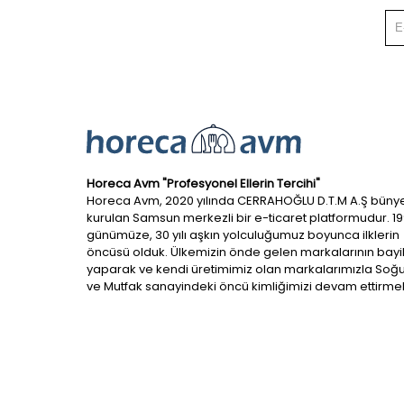
Horeca Avm "Profesyonel Ellerin Tercihi"
Horeca Avm, 2020 yılında CERRAHOĞLU D.T.M A.Ş büny
kurulan Samsun merkezli bir e-ticaret platformudur. 1
günümüze, 30 yılı aşkın yolculuğumuz boyunca ilklerin
öncüsü olduk. Ülkemizin önde gelen markalarının bayil
yaparak ve kendi üretimimiz olan markalarımızla So
ve Mutfak sanayindeki öncü kimliğimizi devam ettirmek