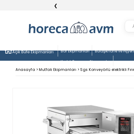
❮
Bar Ekipmanları
Bulaşıkhane ve Hijye
Açık Büfe Ekipmanları
Yedek Parça ve Aksesuarlar
Anasayfa
>
Mutfak Ekipmanları
>
Sgs Konveyörlü elektrikli Fırı