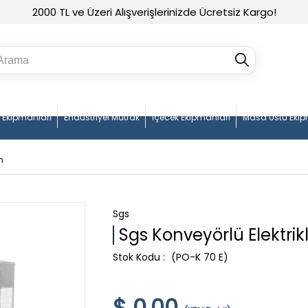
2000 TL ve Üzeri Alışverişlerinizde Ücretsiz Kargo!
n Ekipmanları
Endüstriyel Mutfak
İçecek Ekipmanları
Masa Üstü Ekip
n
Sgs
Sgs Konveyörlü Elektrikli
(PO-K 70 E)
$ 0.00