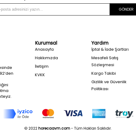
GÖNDER
Kurumsal
Yardım
Anasayfa
İptal & İade Şartları
Hakkımızda
Mesafeli Satış
Sözleşmesi
İletişim
esinde
992’den
Kargo Takibi
KVKK
Gizlilik ve Güvenlik
iğini
Politikası
ğutma
teyiz.
© 2022
horecaavm.com
- Tüm Hakları Saklıdır.