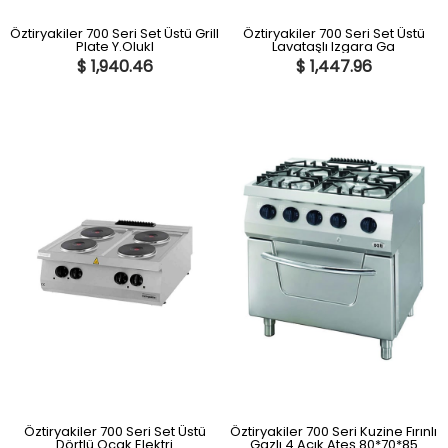
Öztiryakiler 700 Seri Set Üstü Grill
Öztiryakiler 700 Seri Set Üstü
Plate Y.Olukl
Lavataşlı Izgara Ga
$ 1,940.46
$ 1,447.96
Öztiryakiler 700 Seri Set Üstü
Öztiryakiler 700 Seri Kuzine Fırınlı
Dörtlü Ocak Elektri
Gazlı 4 Açık Ateş 80*70*85