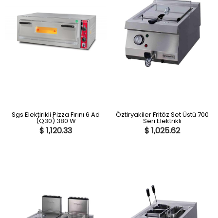
Sgs Elektirikli Pizza Fırını 6 Ad
Öztiryakiler Fritöz Set Üstü 700
(Q30) 380 W
Seri Elektrikli
$ 1,120.33
$ 1,025.62