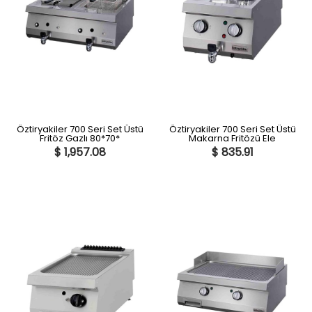
Öztiryakiler 700 Seri Set Üstü
Öztiryakiler 700 Seri Set Üstü
Fritöz Gazlı 80*70*
Makarna Fritözü Ele
$ 1,957.08
$ 835.91