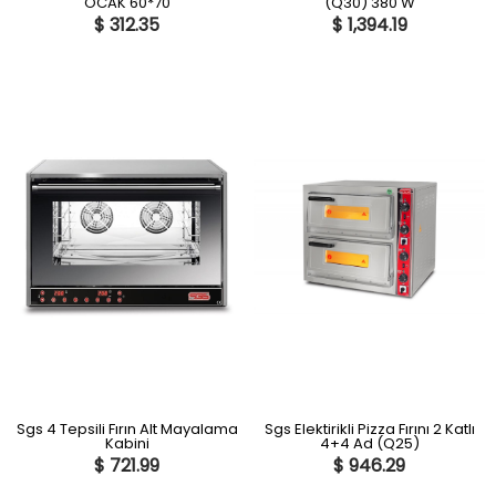
OCAK 60*70
(Q30) 380 W
$ 312.35
$ 1,394.19
Sgs 4 Tepsili Fırın Alt Mayalama
Sgs Elektirikli Pizza Fırını 2 Katlı
Kabini
4+4 Ad (Q25)
$ 721.99
$ 946.29