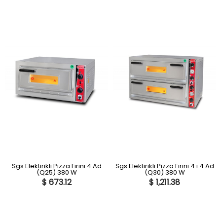
Sgs Elektirikli Pizza Fırını 4 Ad
Sgs Elektirikli Pizza Fırını 4+4 Ad
(Q25) 380 W
(Q30) 380 W
$ 673.12
$ 1,211.38