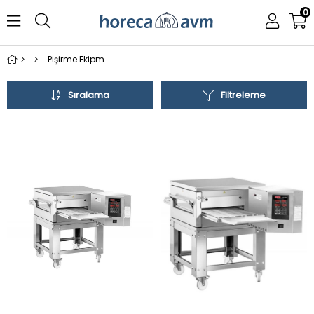
0
Pişirme Ekipmanları
Sıralama
Filtreleme