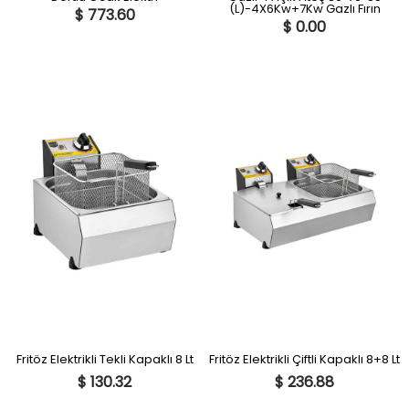
(L)-4X6Kw+7Kw Gazlı Fırın
$ 773.60
$ 0.00
Fritöz Elektrikli Tekli Kapaklı 8 Lt
Fritöz Elektrikli Çiftli Kapaklı 8+8 Lt
$ 130.32
$ 236.88