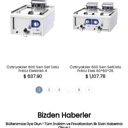
Öztiryakiler 600 Seri Set Üstü
Öztiryakiler 600 Seri SetÜstü
Fritöz Elektrikli 4
Fritöz Elek.60*60*26
$ 637.90
$ 1,107.78
1
2
3
...
8
>
Bizden Haberler
Bültenimize Üye Olun ! Tüm İndirim ve Fırsatlardan İlk Sizin Haberiniz
Olsun !