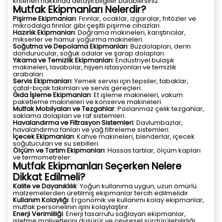
kriterleri hakkında detaylı bilgiler bulabilirsiniz.
Mutfak Ekipmanları Nelerdir?
Pişirme Ekipmanları
: Fırınlar, ocaklar, ızgaralar, fritözler ve
mikrodalga fırınlar gibi çeşitli pişirme cihazları.
Hazırlık Ekipmanları
: Doğrama makineleri, karıştırıcılar,
mikserler ve hamur yoğurma makineleri.
Soğutma ve Depolama Ekipmanları
: Buzdolapları, derin
dondurucular, soğuk odalar ve şarap dolapları.
Yıkama ve Temizlik Ekipmanları
: Endüstriyel bulaşık
makineleri, lavabolar, hijyen istasyonları ve temizlik
arabaları.
Servis Ekipmanları
: Yemek servisi için tepsiler, tabaklar,
çatal-bıçak takımları ve servis gereçleri.
Gıda İşleme Ekipmanları
: Et işleme makineleri, vakum
paketleme makineleri ve konserve makineleri.
Mutfak Mobilyaları ve Tezgahlar
: Paslanmaz çelik tezgahlar,
saklama dolapları ve raf sistemleri.
Havalandırma ve Filtrasyon Sistemleri
: Davlumbazlar,
havalandırma fanları ve yağ filtreleme sistemleri.
İçecek Ekipmanları
: Kahve makineleri, blenderlar, içecek
soğutucuları ve su sebilleri.
Ölçüm ve Tartım Ekipmanları
: Hassas tartılar, ölçüm kapları
ve termometreler.
Mutfak Ekipmanları Seçerken Nelere
Dikkat Edilmeli?
Kalite ve Dayanıklılık
: Yoğun kullanıma uygun, uzun ömürlü
malzemelerden üretilmiş ekipmanlar tercih edilmelidir.
Kullanım Kolaylığı
: Ergonomik ve kullanımı kolay ekipmanlar,
mutfak personelinin işini kolaylaştırır.
Enerji Verimliliği
: Enerji tasarrufu sağlayan ekipmanlar,
işletme maliyetlerini düşürür ve çevresel sürdürülebilirliği