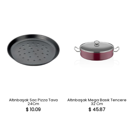
Altınbaşak Sac Pizza Tava
Altınbaşak Mega Basık Tencere
24Cm
32 Cm
$ 10.09
$ 45.87