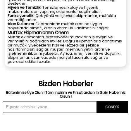
destekler.
Hijyen ve Temizlik
: Temizlemesi kolay ve hijyenik
malzemelerden yapılmış ekipmanlar seçilmelidir.
Fonksiyonellik
: Çok yönlü ve işlevsel ekipmanlar, mutfakta
verimliliği artırır.
Alan Kullanımı
: Ekipmanların mutfak alanına uygun
boyutlarda olması, alanın verimli kullanılmasını sağlar.
Mutfak Ekipmanlarının Önemi
Mutfak ekipmanları, profesyonel mutfakların işleyişini ve
verimliliğini doğrudan etkiler. Doğru ekipmanlarla donatılmış
bir mutfak, yiyeceklerin hızlı ve lezzetli bir şekilde
hazırlanmasını sağlar, müşteri memnuniyetini artırır ve
işletmenin itibarını yükseltir. Ayrıca, enerji verimli ve dayanıklı
ekipmanlar, uzun vadede maliyet tasarrufu sağlar ve
çevresel etkileri azaltır.
Bizden Haberler
Bültenimize Üye Olun ! Tüm İndirim ve Fırsatlardan İlk Sizin Haberiniz
Olsun !
GÖNDER