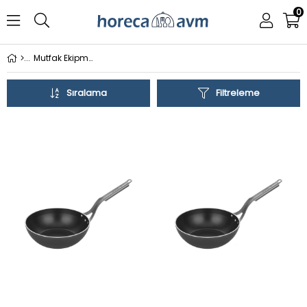
0
Mutfak Ekipmanları
Sıralama
Filtreleme